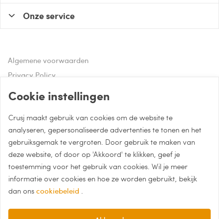
Onze service
Algemene voorwaarden
Privacy Policy
Disclaimer
Cookie instellingen
Crusj maakt gebruik van cookies om de website te
Hulp of advies nodig?
analyseren, gepersonaliseerde advertenties te tonen en het
gebruiksgemak te vergroten. Door gebruik te maken van
Bel naar 085 - 0043 015
deze website, of door op 'Akkoord' te klikken, geef je
Whatsapp met Crusj
toestemming voor het gebruik van cookies. Wil je meer
informatie over cookies en hoe ze worden gebruikt, bekijk
info@crusj.com
dan ons
cookiebeleid
.