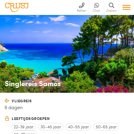
Bellen
Chat
Zoeken
Singlereis Samos
VLIEGREIS
8 dagen
LEEFTIJDSGROEPEN
22-39 jaar
30-45 jaar
40-55 jaar
50-65 jaar