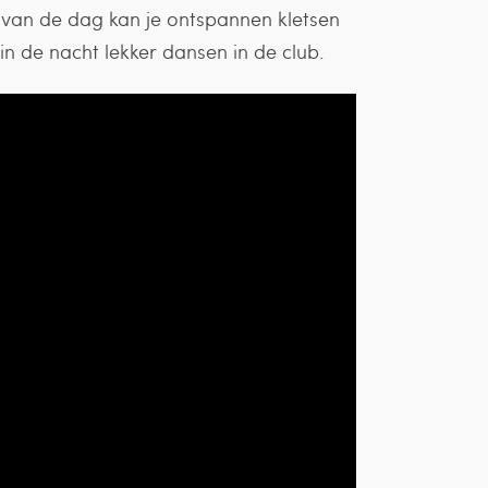
e van de dag kan je ontspannen kletsen
n de nacht lekker dansen in de club.