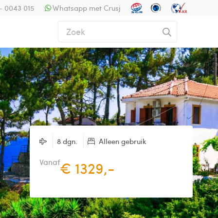
- 0043 015
Whatsapp met Crusj
8 dgn.
Alleen gebruik
Vanaf
€ 1329,-