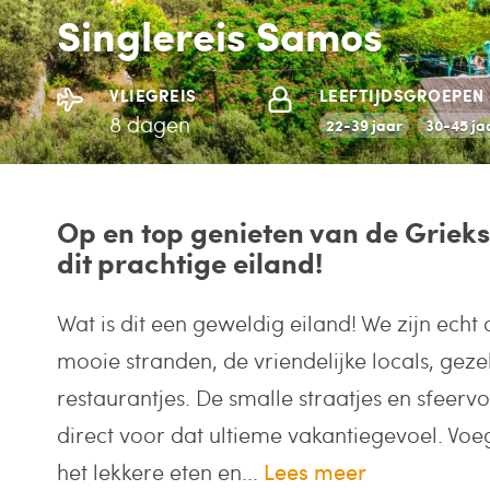
Singlereis Samos
VLIEGREIS
LEEFTIJDSGROEPEN
8 dagen
22-39 jaar
30-45 ja
Op en top genieten van de Grieks
dit prachtige eiland!
Wat is dit een geweldig eiland! We zijn echt
mooie stranden, de vriendelijke locals, gezel
restaurantjes. De smalle straatjes en sfeervo
direct voor dat ultieme vakantiegevoel. Voe
het lekkere eten en...
Lees meer