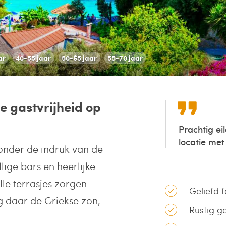
ar
40-55 jaar
50-65 jaar
55-70 jaar
e gastvrijheid op
Prachtig ei
locatie me
 onder de indruk van de
lige bars en heerlijke
lle terrasjes zorgen
Geliefd f
g daar de Griekse zon,
Rustig g