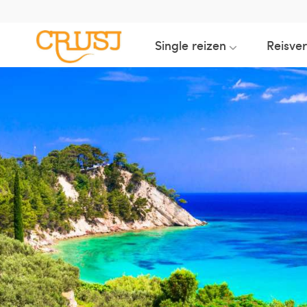
Single reizen
Reisve