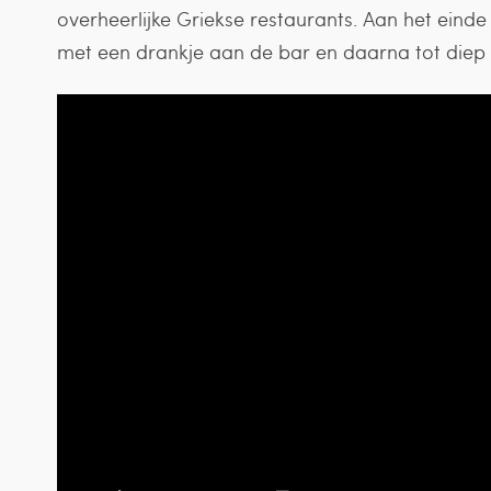
overheerlijke Griekse restaurants. Aan het eind
met een drankje aan de bar en daarna tot diep i