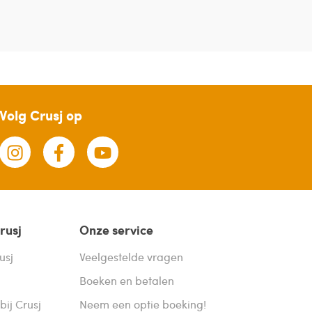
Volg Crusj op
rusj
Onze service
usj
Veelgestelde vragen
Boeken en betalen
bij Crusj
Neem een optie boeking!