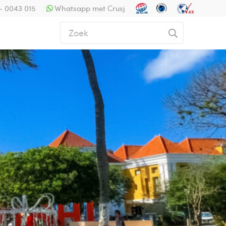
- 0043 015
Whatsapp met Crusj