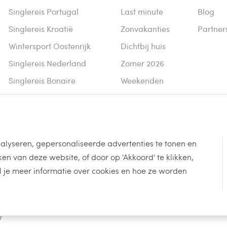
Singlereis Portugal
Last minute
Blog
Singlereis Kroatië
Zonvakanties
Partner
Wintersport Oostenrijk
Dichtbij huis
Singlereis Nederland
Zomer 2026
Singlereis Bonaire
Weekenden
Singlereis Kaapverdië
Alle thema's
Singlereis Gambia
Singlereis Egypte
alyseren, gepersonaliseerde advertenties te tonen en
Wintersport Italië
n van deze website, of door op 'Akkoord' te klikken,
Wintersport Frankrijk
l je meer informatie over cookies en hoe ze worden
Alle bestemmingen
r