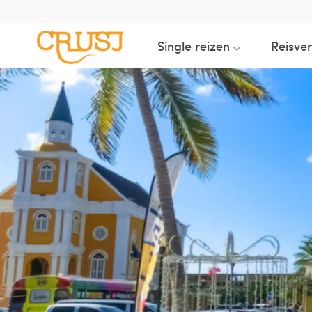
Single reizen
Reisve