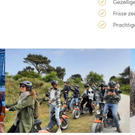
Gezellig
Frisse z
Prachti