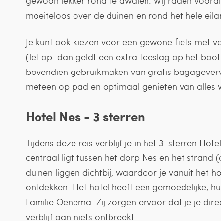
gewoon lekker rond te dwalen. Wij raden vooral d
moeiteloos over de duinen en rond het hele eila
Je kunt ook kiezen voor een gewone fiets met ve
(let op: dan geldt een extra toeslag op het boott
bovendien gebruikmaken van gratis bagagevervo
meteen op pad en optimaal genieten van alles 
Hotel Nes - 3 sterren
Tijdens deze reis verblijf je in het 3-sterren Hote
centraal ligt tussen het dorp Nes en het strand 
duinen liggen dichtbij, waardoor je vanuit het ho
ontdekken. Het hotel heeft een gemoedelijke, hu
Familie Oenema. Zij zorgen ervoor dat je je direc
verblijf aan niets ontbreekt.