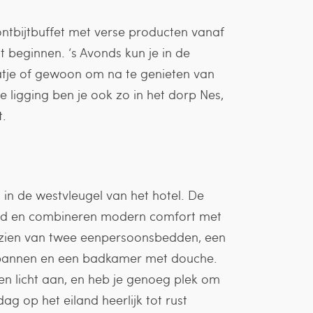
ontbijtbuffet met verse producten vanaf
t beginnen. ‘s Avonds kun je in de
aatje of gewoon om na te genieten van
 ligging ben je ook zo in het dorp Nes,
t.
n in de westvleugel van het hotel. De
wd en combineren modern comfort met
voorzien van twee eenpersoonsbedden, een
ntspannen en een badkamer met douche.
en licht aan, en heb je genoeg plek om
ag op het eiland heerlijk tot rust