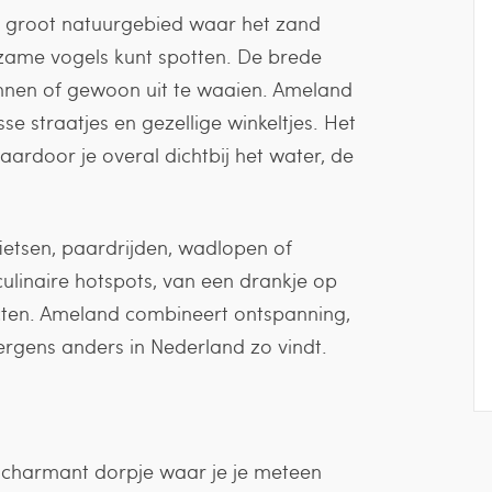
en groot natuurgebied waar het zand
zame vogels kunt spotten. De brede
onnen of gewoon uit te waaien. Ameland
sse straatjes en gezellige winkeltjes. Het
ardoor je overal dichtbij het water, de
fietsen, paardrijden, wadlopen of
culinaire hotspots, van een drankje op
ucten. Ameland combineert ontspanning,
ergens anders in Nederland zo vindt.
n charmant dorpje waar je je meteen