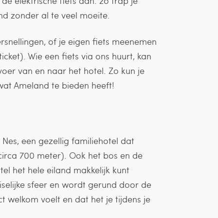
e elektrische fiets aan: zo trap je
nd zonder al te veel moeite.
rsnellingen, of je eigen fiets meenemen
icket). Wie een fiets via ons huurt, kan
er van en naar het hotel. Zo kun je
wat Ameland te bieden heeft!
l Nes, een gezellig familiehotel dat
(circa 700 meter). Ook het bos en de
tel het hele eiland makkelijk kunt
iselijke sfeer en wordt gerund door de
t welkom voelt en dat het je tijdens je