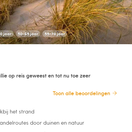
0 jaar
50-65 jaar
55-70 jaar
llie op reis geweest en tot nu toe zeer
Toon alle beoordelingen
kbij het strand
ndelroutes door duinen en natuur