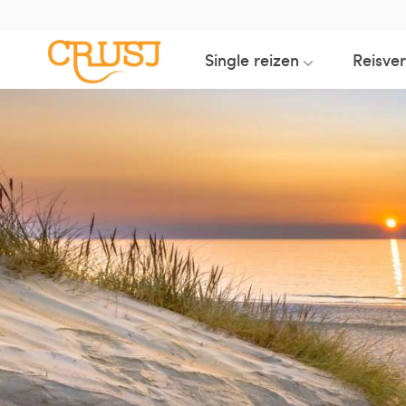
Single reizen
Reisve