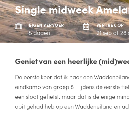
Single midweek Amel
EIGEN VERVOER
VERTREK OP
5 dagen
21 sep of 28
Geniet van een heerlijke (mid)w
De eerste keer dat ik naar een Waddeneila
eindkamp van groep 8. Tijdens de eerste fie
een sloot gefietst, maar dat is de enige mind
ooit gehad heb op een Waddeneiland en ach