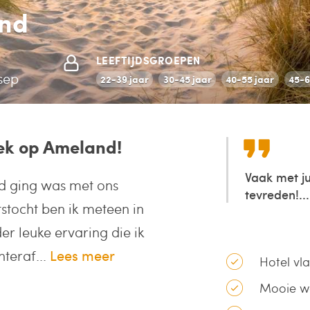
and
LEEFTIJDSGROEPEN
 sep
22-39 jaar
30-45 jaar
40-55 jaar
45-6
eek op Ameland!
Vaak met ju
nd ging was met ons
tevreden!...
tstocht ben ik meteen in
er leuke ervaring die ik
teraf...
Lees meer
Hotel vla
Mooie wa