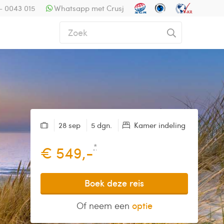
- 0043 015
Whatsapp met Crusj
28 sep
5 dgn.
Kamer indeling
*
€ 549,-
Boek deze reis
Of neem een
optie