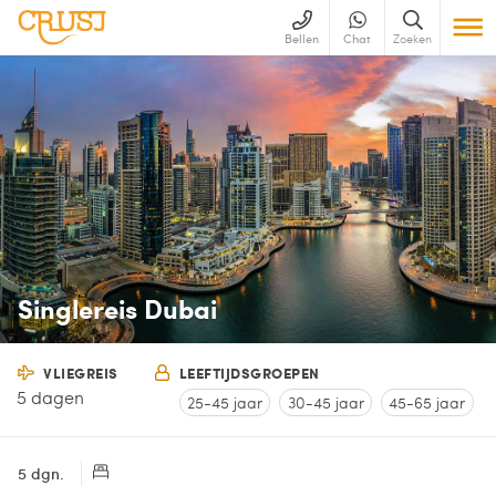
Bellen
Chat
Zoeken
Singlereis Dubai
VLIEGREIS
LEEFTIJDSGROEPEN
5 dagen
25-45 jaar
30-45 jaar
45-65 jaar
5 dgn.