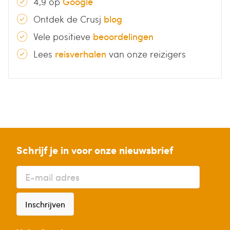
4,9 op
Google
Ontdek de Crusj
blog
Vele positieve
beoordelingen
Lees
reisverhalen
van onze reizigers
Schrijf je in voor onze nieuwsbrief
Inschrijven