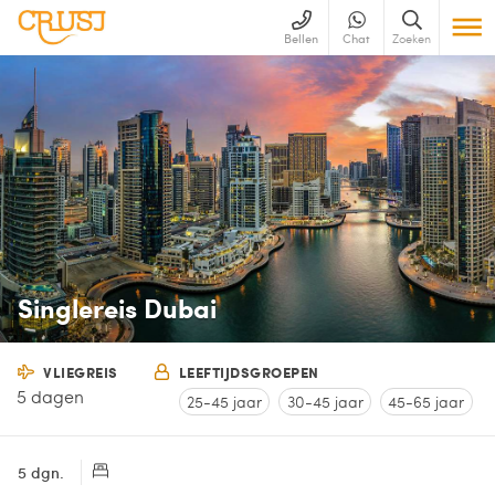
Bellen
Chat
Zoeken
Singlereis Dubai
VLIEGREIS
LEEFTIJDSGROEPEN
5 dagen
25-45 jaar
30-45 jaar
45-65 jaar
5 dgn.