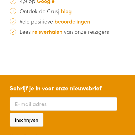
4,9 op
Google
Ontdek de Crusj
blog
Vele positieve
beoordelingen
Lees
reisverhalen
van onze reizigers
Schrijf je in voor onze nieuwsbrief
Inschrijven