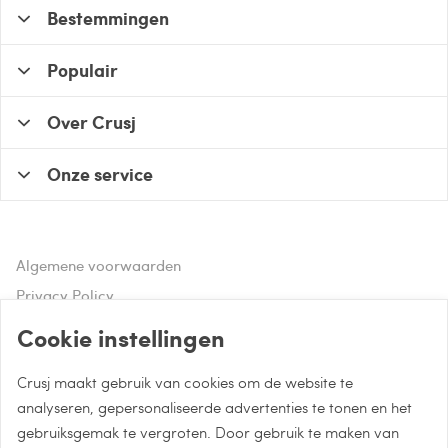
Bestemmingen
Populair
Over Crusj
Onze service
Algemene voorwaarden
Privacy Policy
Disclaimer
Cookie instellingen
Crusj maakt gebruik van cookies om de website te
Hulp of advies nodig?
analyseren, gepersonaliseerde advertenties te tonen en het
gebruiksgemak te vergroten. Door gebruik te maken van
Bel naar 085 - 0043 015