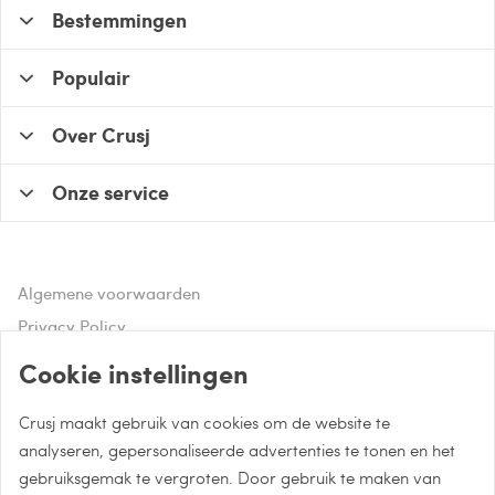
Bestemmingen
Populair
Over Crusj
Onze service
Algemene voorwaarden
Privacy Policy
Disclaimer
Cookie instellingen
Crusj maakt gebruik van cookies om de website te
Hulp of advies nodig?
analyseren, gepersonaliseerde advertenties te tonen en het
gebruiksgemak te vergroten. Door gebruik te maken van
Bel naar 085 - 0043 015