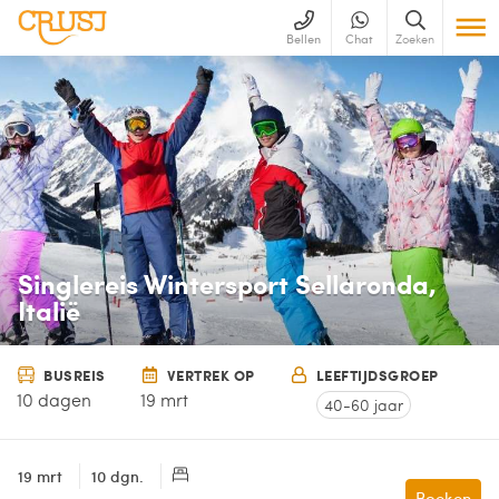
Bellen
Chat
Zoeken
Singlereis Wintersport Sellaronda,
Italië
BUSREIS
VERTREK OP
LEEFTIJDSGROEP
10 dagen
19 mrt
40-60 jaar
19 mrt
10 dgn.
Boeken