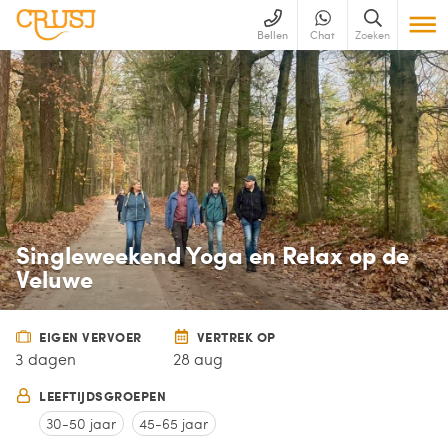
Bellen
Chat
Zoeken
Singleweekend Yoga en Relax op de
Veluwe
EIGEN VERVOER
VERTREK OP
3 dagen
28 aug
LEEFTIJDSGROEPEN
30-50 jaar
45-65 jaar