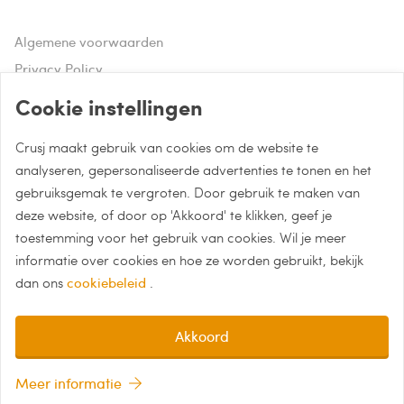
Algemene voorwaarden
Privacy Policy
Disclaimer
Cookie instellingen
Crusj maakt gebruik van cookies om de website te
Hulp of advies nodig?
analyseren, gepersonaliseerde advertenties te tonen en het
gebruiksgemak te vergroten. Door gebruik te maken van
Bel naar 085 - 0043 015
deze website, of door op 'Akkoord' te klikken, geef je
Whatsapp met Crusj
toestemming voor het gebruik van cookies. Wil je meer
informatie over cookies en hoe ze worden gebruikt, bekijk
info@crusj.com
dan ons
cookiebeleid
.
Akkoord
Meer informatie