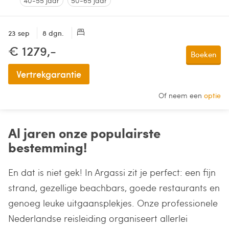
40-55 jaar
50-65 jaar
23 sep
8 dgn.
€ 1279,-
Boeken
Vertrekgarantie
Of neem een
optie
Al jaren onze populairste
bestemming!
En dat is niet gek! In Argassi zit je perfect: een fijn
strand, gezellige beachbars, goede restaurants en
genoeg leuke uitgaansplekjes. Onze professionele
Nederlandse reisleiding organiseert allerlei