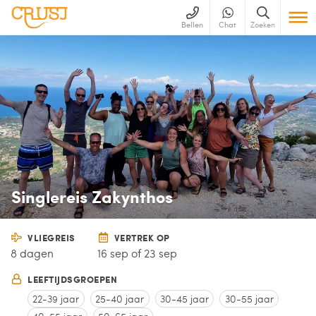
Bellen
Chat
Zoeken
Singlereis Zakynthos
VLIEGREIS
VERTREK OP
8 dagen
16 sep of 23 sep
LEEFTIJDSGROEPEN
22-39 jaar
25-40 jaar
30-45 jaar
30-55 jaar