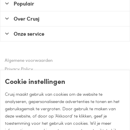
Populair
Over Crusj
Onze service
Algemene voorwaarden
Privacy Policy
Disclaimer
Cookie instellingen
Crusj maakt gebruik van cookies om de website te
Hulp of advies nodig?
analyseren, gepersonaliseerde advertenties te tonen en het
gebruiksgemak te vergroten. Door gebruik te maken van
Bel naar 085 - 0043 015
deze website, of door op 'Akkoord' te klikken, geef je
Whatsapp met Crusj
toestemming voor het gebruik van cookies. Wil je meer