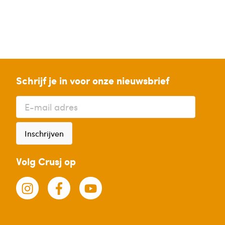
Veel
mensen
twijfelen
of
een
singlereis
Schrijf je in voor onze nieuwsbrief
naar
een
verre
bestemming
Inschrijven
wel
hun...
Volg Crusj op