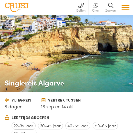
Bellen
Chat
Zoeken
Singlereis Algarve
VLIEGREIS
VERTREK TUSSEN
8 dagen
16 sep en 14 okt
LEEFTIJDSGROEPEN
22-39 jaar
30-45 jaar
40-55 jaar
50-65 jaar