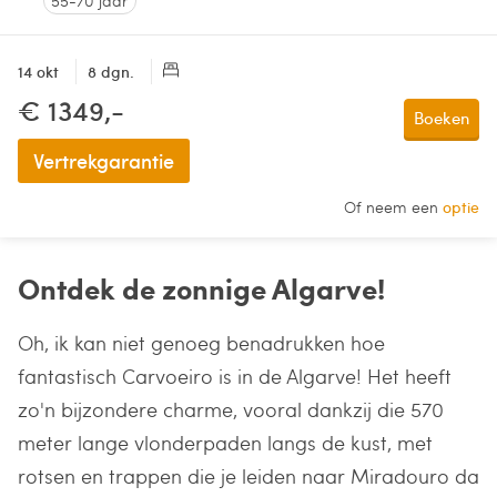
55-70 jaar
14 okt
8 dgn.
€ 1349,-
Boeken
Vertrekgarantie
Of neem een
optie
Ontdek de zonnige Algarve!
Oh, ik kan niet genoeg benadrukken hoe
fantastisch Carvoeiro is in de Algarve! Het heeft
zo'n bijzondere charme, vooral dankzij die 570
meter lange vlonderpaden langs de kust, met
rotsen en trappen die je leiden naar Miradouro da