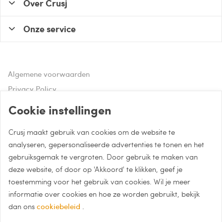
Over Crusj
Onze service
Algemene voorwaarden
Privacy Policy
Disclaimer
Cookie instellingen
Crusj maakt gebruik van cookies om de website te
Hulp of advies nodig?
analyseren, gepersonaliseerde advertenties te tonen en het
gebruiksgemak te vergroten. Door gebruik te maken van
Bel naar 085 - 0043 015
deze website, of door op 'Akkoord' te klikken, geef je
Whatsapp met Crusj
toestemming voor het gebruik van cookies. Wil je meer
informatie over cookies en hoe ze worden gebruikt, bekijk
info@crusj.com
dan ons
cookiebeleid
.