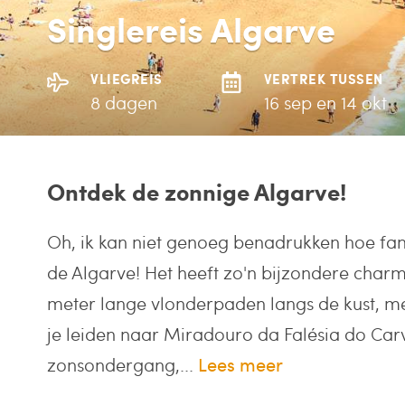
Singlereis Algarve
VLIEGREIS
VERTREK TUSSEN
8 dagen
16 sep en 14 okt
Ontdek de zonnige Algarve!
Oh, ik kan niet genoeg benadrukken hoe fant
de Algarve! Het heeft zo'n bijzondere charm
meter lange vlonderpaden langs de kust, me
je leiden naar Miradouro da Falésia do Carv
zonsondergang,...
Lees meer