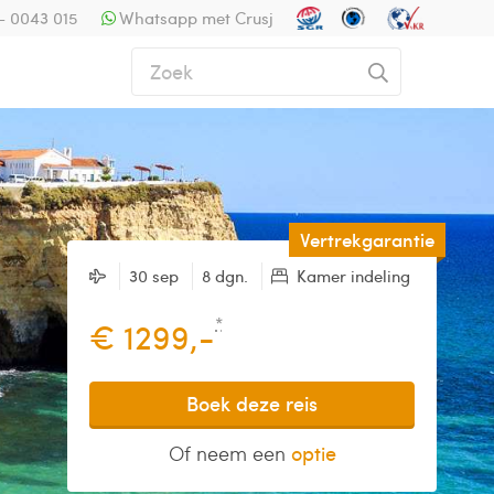
- 0043 015
Whatsapp met Crusj
Vertrekgarantie
30 sep
8 dgn.
Kamer indeling
*
€ 1299,-
Boek deze reis
Of neem een
optie