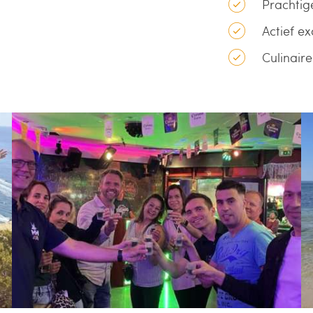
Prachtige
Actief 
Culinair