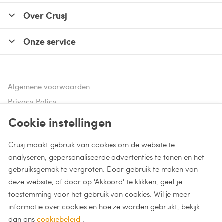
Over Crusj
Onze service
Algemene voorwaarden
Privacy Policy
Disclaimer
Cookie instellingen
Crusj maakt gebruik van cookies om de website te
Hulp of advies nodig?
analyseren, gepersonaliseerde advertenties te tonen en het
gebruiksgemak te vergroten. Door gebruik te maken van
Bel naar 085 - 0043 015
deze website, of door op 'Akkoord' te klikken, geef je
Whatsapp met Crusj
toestemming voor het gebruik van cookies. Wil je meer
informatie over cookies en hoe ze worden gebruikt, bekijk
info@crusj.com
dan ons
cookiebeleid
.