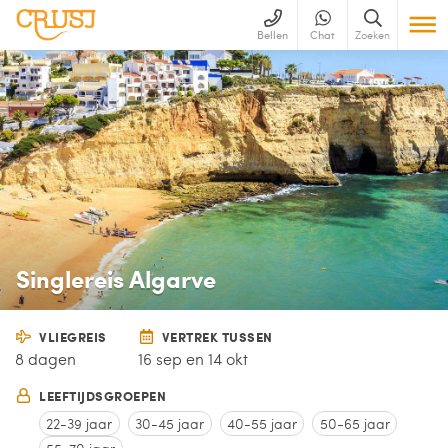
Bellen
Chat
Zoeken
Singlereis Algarve
VLIEGREIS
VERTREK TUSSEN
8 dagen
16 sep en 14 okt
LEEFTIJDSGROEPEN
22-39 jaar
30-45 jaar
40-55 jaar
50-65 jaar