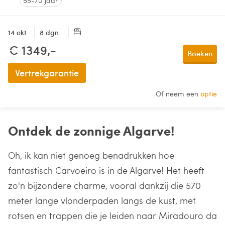
55-70 jaar
14 okt
8 dgn.
€ 1349,-
Boeken
Vertrekgarantie
Of neem een
optie
Ontdek de zonnige Algarve!
Oh, ik kan niet genoeg benadrukken hoe
fantastisch Carvoeiro is in de Algarve! Het heeft
zo'n bijzondere charme, vooral dankzij die 570
meter lange vlonderpaden langs de kust, met
rotsen en trappen die je leiden naar Miradouro da