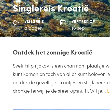
Singlereis Kroatië
VLIEGREIS
VERTREK OP
8 dagen
16 sep
Ontdek het zonnige Kroatië
Sveti Filip i Jakov is een charmant plaatsje 
kunt komen en toch van alles kunt beleven.
ontdek de gezellige straatjes en strijk neer 
drankje terwijl je de sfeer opsnuift. Wil je...
L