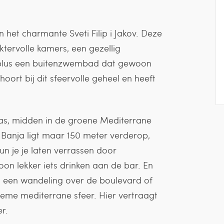
n het charmante Sveti Filip i Jakov. Deze
raktervolle kamers, een gezellig
n, plus een buitenzwembad dat gewoon
rt bij dit sfeervolle geheel en heeft
rras, midden in de groene Mediterrane
 Banja ligt maar 150 meter verderop,
un je je laten verrassen door
on lekker iets drinken aan de bar. En
er: een wandeling over de boulevard of
ltieme mediterrane sfeer. Hier vertraagt
r.