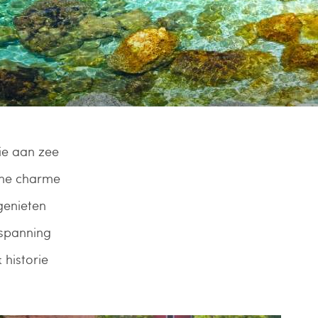
ie aan zee
che charme
 genieten
spanning
 historie