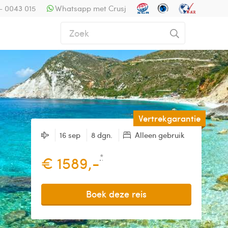
- 0043 015
Whatsapp met Crusj
Vertrekgarantie
16 sep
8 dgn.
Alleen gebruik
*
€ 1589,-
Boek deze reis