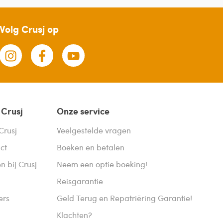
Volg Crusj op
 Crusj
Onze service
Crusj
Veelgestelde vragen
ct
Boeken en betalen
n bij Crusj
Neem een optie boeking!
Reisgarantie
ers
Geld Terug en Repatriëring Garantie!
Klachten?