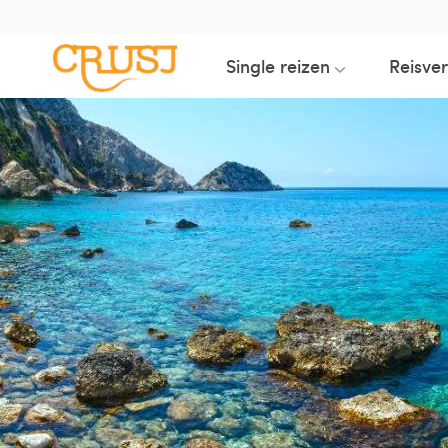
Single reizen
Reisve