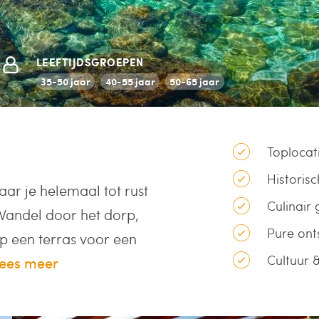
LEEFTIJDSGROEPEN
35-50 jaar
40-55 jaar
50-65 jaar
Toplocat
Historis
waar je helemaal tot rust
Culinair
 Wandel door het dorp,
Pure ont
op een terras voor een
Cultuur &
ees meer