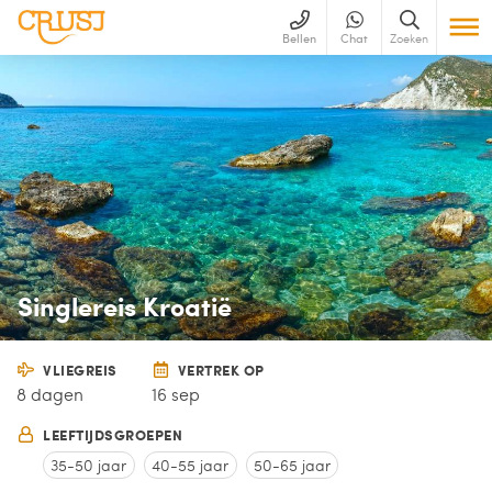
Bellen
Chat
Zoeken
Singlereis Kroatië
VLIEGREIS
VERTREK OP
8 dagen
16 sep
LEEFTIJDSGROEPEN
35-50 jaar
40-55 jaar
50-65 jaar