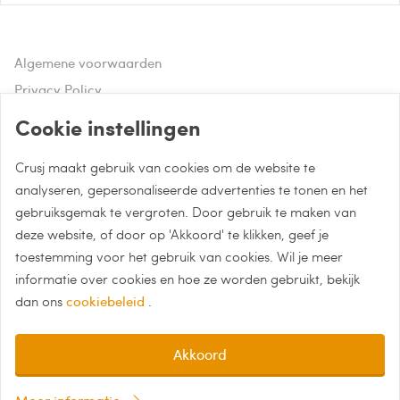
Algemene voorwaarden
Privacy Policy
Disclaimer
Cookie instellingen
Crusj maakt gebruik van cookies om de website te
Hulp of advies nodig?
analyseren, gepersonaliseerde advertenties te tonen en het
gebruiksgemak te vergroten. Door gebruik te maken van
Bel naar 085 - 0043 015
deze website, of door op 'Akkoord' te klikken, geef je
Whatsapp met Crusj
toestemming voor het gebruik van cookies. Wil je meer
informatie over cookies en hoe ze worden gebruikt, bekijk
info@crusj.com
dan ons
cookiebeleid
.
Akkoord