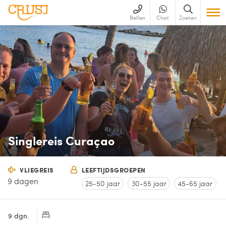
Bellen
Chat
Zoeken
Singlereis Curaçao
VLIEGREIS
LEEFTIJDSGROEPEN
9 dagen
25-50 jaar
30-55 jaar
45-65 jaar
9 dgn.