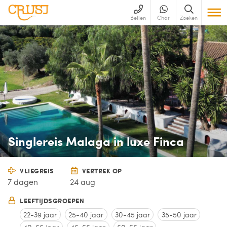
Bellen
Chat
Zoeken
Singlereis Malaga in luxe Finca
VLIEGREIS
VERTREK OP
7 dagen
24 aug
LEEFTIJDSGROEPEN
22-39 jaar
25-40 jaar
30-45 jaar
35-50 jaar