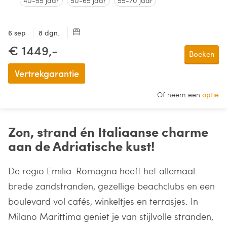
40-55 jaar
50-65 jaar
55-70 jaar
6 sep
8 dgn.
€ 1449,-
Boeken
Vertrekgarantie
Of neem een
optie
Zon, strand én Italiaanse charme
aan de Adriatische kust!
De regio Emilia-Romagna heeft het allemaal:
brede zandstranden, gezellige beachclubs en een
boulevard vol cafés, winkeltjes en terrasjes. In
Milano Marittima geniet je van stijlvolle stranden,