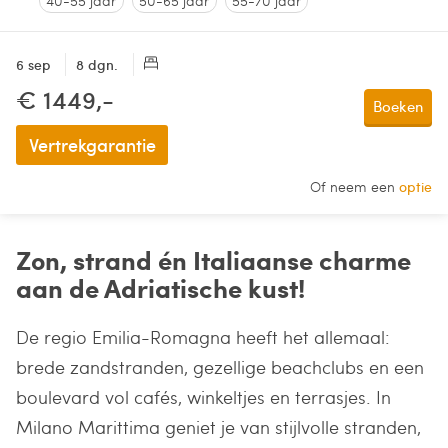
40-55 jaar
50-65 jaar
55-70 jaar
6 sep
8 dgn.
€ 1449,-
Boeken
Vertrekgarantie
Of neem een
optie
Zon, strand én Italiaanse charme
aan de Adriatische kust!
De regio Emilia-Romagna heeft het allemaal:
brede zandstranden, gezellige beachclubs en een
boulevard vol cafés, winkeltjes en terrasjes. In
Milano Marittima geniet je van stijlvolle stranden,