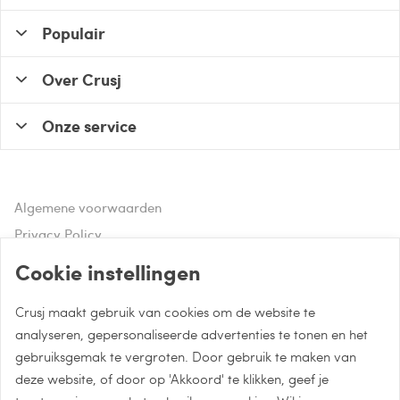
Populair
Over Crusj
Onze service
Algemene voorwaarden
Privacy Policy
Disclaimer
Cookie instellingen
Crusj maakt gebruik van cookies om de website te
Hulp of advies nodig?
analyseren, gepersonaliseerde advertenties te tonen en het
gebruiksgemak te vergroten. Door gebruik te maken van
Bel naar 085 - 0043 015
deze website, of door op 'Akkoord' te klikken, geef je