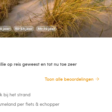
0 jaar
50-65 jaar
55-70 jaar
llie op reis geweest en tot nu toe zeer
Toon alle beoordelingen
k bij het strand
meland per fiets & echopper