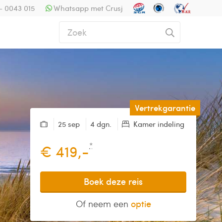
- 0043 015
Whatsapp met Crusj
Vertrekgarantie
25 sep
4 dgn.
Kamer indeling
*
€ 419,-
Boek deze reis
Of neem een
optie