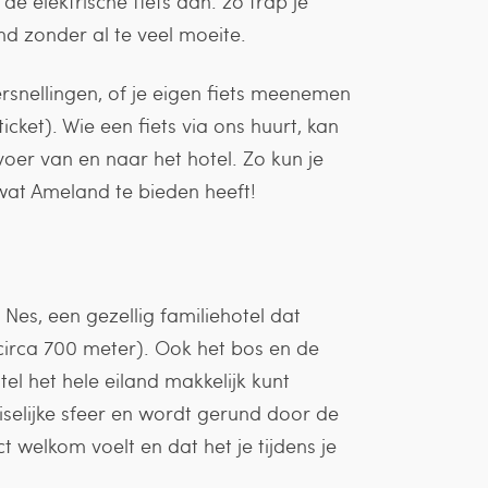
e elektrische fiets aan: zo trap je
nd zonder al te veel moeite.
rsnellingen, of je eigen fiets meenemen
icket). Wie een fiets via ons huurt, kan
er van en naar het hotel. Zo kun je
wat Ameland te bieden heeft!
l Nes, een gezellig familiehotel dat
(circa 700 meter). Ook het bos en de
tel het hele eiland makkelijk kunt
iselijke sfeer en wordt gerund door de
t welkom voelt en dat het je tijdens je