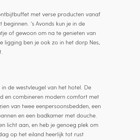
ontbijtbuffet met verse producten vanaf
t beginnen. ‘s Avonds kun je in de
aatje of gewoon om na te genieten van
 ligging ben je ook zo in het dorp Nes,
t.
n in de westvleugel van het hotel. De
wd en combineren modern comfort met
voorzien van twee eenpersoonsbedden, een
ntspannen en een badkamer met douche.
en licht aan, en heb je genoeg plek om
ag op het eiland heerlijk tot rust