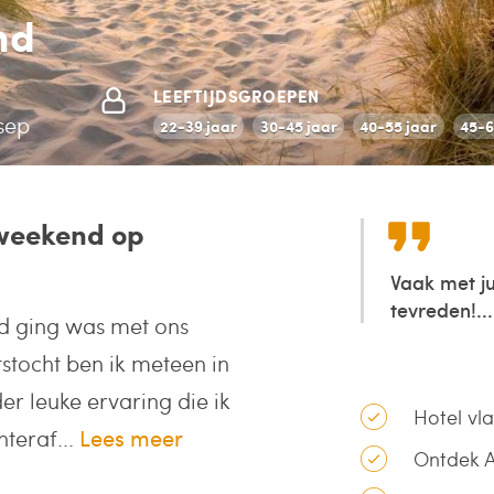
nd
LEEFTIJDSGROEPEN
 sep
22-39 jaar
30-45 jaar
40-55 jaar
45-6
eweekend op
Vaak met ju
tevreden!...
nd ging was met ons
tstocht ben ik meteen in
er leuke ervaring die ik
Hotel vla
teraf...
Lees meer
Ontdek A