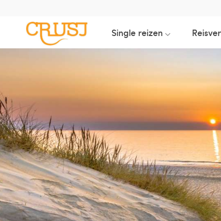
Single reizen
Reisve