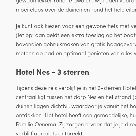
gewoon lekker rond te dwalen. Wij raden vooral d
moeiteloos over de duinen en rond het hele eila
Je kunt ook kiezen voor een gewone fiets met ve
(let op: dan geldt een extra toeslag op het boott
bovendien gebruikmaken van gratis bagagevervo
meteen op pad en optimaal genieten van alles 
Hotel Nes - 3 sterren
Tijdens deze reis verblijf je in het 3-sterren Hote
centraal ligt tussen het dorp Nes en het strand 
duinen liggen dichtbij, waardoor je vanuit het ho
ontdekken. Het hotel heeft een gemoedelijke, hu
Familie Oenema. Zij zorgen ervoor dat je je direc
verblijf aan niets ontbreekt.