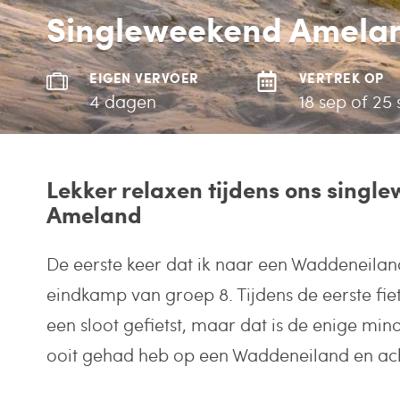
Singleweekend Amela
EIGEN VERVOER
VERTREK OP
4 dagen
18 sep of 25
Lekker relaxen tijdens ons singl
Ameland
De eerste keer dat ik naar een Waddeneila
eindkamp van groep 8. Tijdens de eerste fie
een sloot gefietst, maar dat is de enige mind
ooit gehad heb op een Waddeneiland en ach