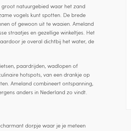
en groot natuurgebied waar het zand
zame vogels kunt spotten. De brede
onnen of gewoon uit te waaien. Ameland
sse straatjes en gezellige winkeltjes. Het
ardoor je overal dichtbij het water, de
fietsen, paardrijden, wadlopen of
culinaire hotspots, van een drankje op
ucten. Ameland combineert ontspanning,
ergens anders in Nederland zo vindt.
n charmant dorpje waar je je meteen