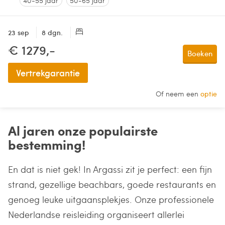
40-55 jaar
50-65 jaar
23 sep
8 dgn.
€ 1279,-
Boeken
Vertrekgarantie
Of neem een
optie
Al jaren onze populairste
bestemming!
En dat is niet gek! In Argassi zit je perfect: een fijn
strand, gezellige beachbars, goede restaurants en
genoeg leuke uitgaansplekjes. Onze professionele
Nederlandse reisleiding organiseert allerlei