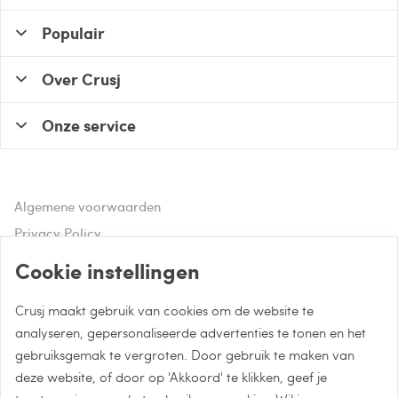
Populair
Over Crusj
Onze service
Algemene voorwaarden
Privacy Policy
Disclaimer
Cookie instellingen
Crusj maakt gebruik van cookies om de website te
Hulp of advies nodig?
analyseren, gepersonaliseerde advertenties te tonen en het
gebruiksgemak te vergroten. Door gebruik te maken van
Bel naar 085 - 0043 015
deze website, of door op 'Akkoord' te klikken, geef je