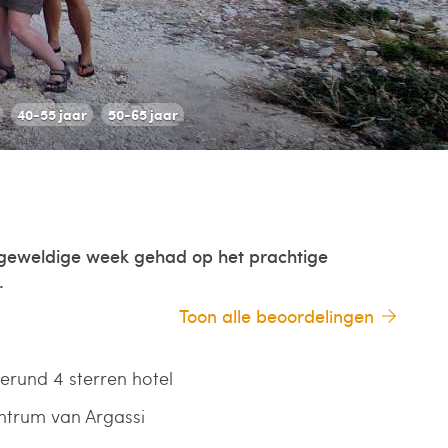
40-55 jaar
50-65 jaar
 geweldige week gehad op het prachtige
.
Toon alle beoordelingen
gerund 4 sterren hotel
entrum van Argassi