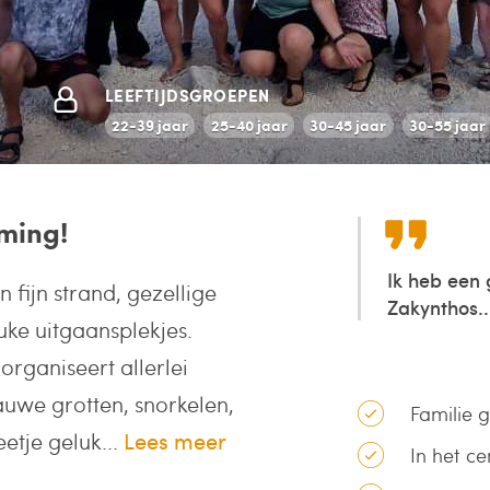
LEEFTIJDSGROEPEN
22-39 jaar
25-40 jaar
30-45 jaar
30-55 jaar
mming!
Ik heb een
en fijn strand, gezellige
Zakynthos..
ke uitgaansplekjes.
organiseert allerlei
lauwe grotten, snorkelen,
Familie 
etje geluk...
Lees meer
In het c