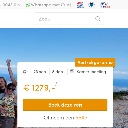
- 0043 015
Whatsapp met Crusj
Vertrekgarantie
23 sep
8 dgn.
Kamer indeling
*
€ 1279,-
Boek deze reis
Of neem een
optie