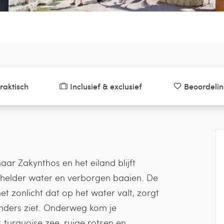
raktisch
Inclusief & exclusief
Beoordeli
ar Zakynthos en het eiland blijft
alhelder water en verborgen baaien. De
 zonlicht dat op het water valt, zorgt
anders ziet. Onderweg kom je
: turquoise zee, ruige rotsen en