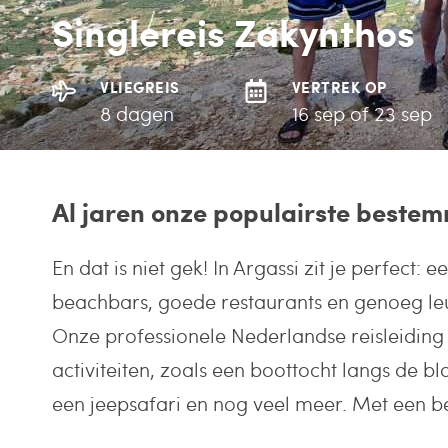
Singlereis Zakynthos
VLIEGREIS
VERTREK OP
8 dagen
16 sep of 23 sep
Al jaren onze populairste beste
En dat is niet gek! In Argassi zit je perfect: e
beachbars, goede restaurants en genoeg leu
Onze professionele Nederlandse reisleiding 
activiteiten, zoals een boottocht langs de b
een jeepsafari en nog veel meer. Met een be