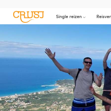
Single reizen
Reisve