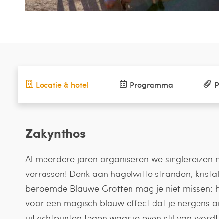
Locatie & hotel
Programma
P
Zakynthos
Al meerdere jaren organiseren we singlereizen na
verrassen! Denk aan hagelwitte stranden, krist
beroemde Blauwe Grotten mag je niet missen: het
voor een magisch blauw effect dat je nergens 
uitzichtpunten tegen waar je even stil van wordt