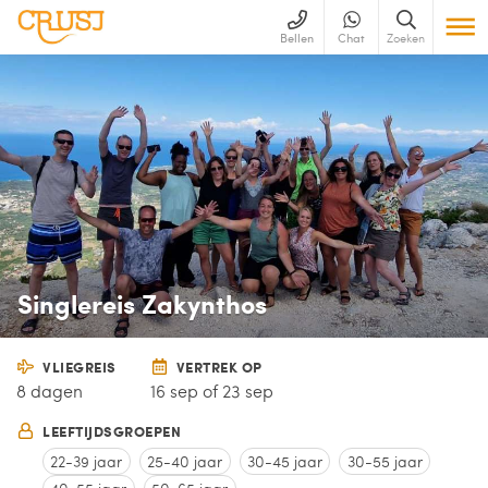
Bellen
Chat
Zoeken
Singlereis Zakynthos
VLIEGREIS
VERTREK OP
8 dagen
16 sep of 23 sep
LEEFTIJDSGROEPEN
22-39 jaar
25-40 jaar
30-45 jaar
30-55 jaar