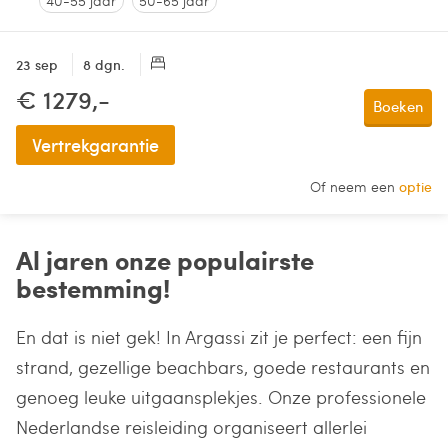
40-55 jaar
50-65 jaar
23 sep
8 dgn.
€ 1279,-
Boeken
Vertrekgarantie
Of neem een
optie
Al jaren onze populairste
bestemming!
En dat is niet gek! In Argassi zit je perfect: een fijn
strand, gezellige beachbars, goede restaurants en
genoeg leuke uitgaansplekjes. Onze professionele
Nederlandse reisleiding organiseert allerlei