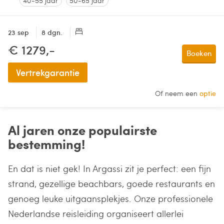
40-55 jaar
50-65 jaar
23 sep
8 dgn.
€ 1279,-
Boeken
Vertrekgarantie
Of neem een
optie
Al jaren onze populairste
bestemming!
En dat is niet gek! In Argassi zit je perfect: een fijn
strand, gezellige beachbars, goede restaurants en
genoeg leuke uitgaansplekjes. Onze professionele
Nederlandse reisleiding organiseert allerlei