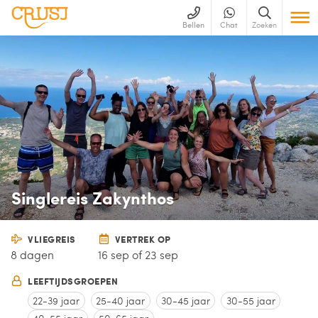
Bellen
Chat
Zoeken
Singlereis Zakynthos
VLIEGREIS
VERTREK OP
8 dagen
16 sep of 23 sep
LEEFTIJDSGROEPEN
22-39 jaar
25-40 jaar
30-45 jaar
30-55 jaar