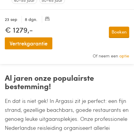
40-55 jaar
50-65 jaar
23 sep
8 dgn.
€ 1279,-
Boeken
Vertrekgarantie
Of neem een
optie
Al jaren onze populairste
bestemming!
En dat is niet gek! In Argassi zit je perfect: een fijn
strand, gezellige beachbars, goede restaurants en
genoeg leuke uitgaansplekjes. Onze professionele
Nederlandse reisleiding organiseert allerlei