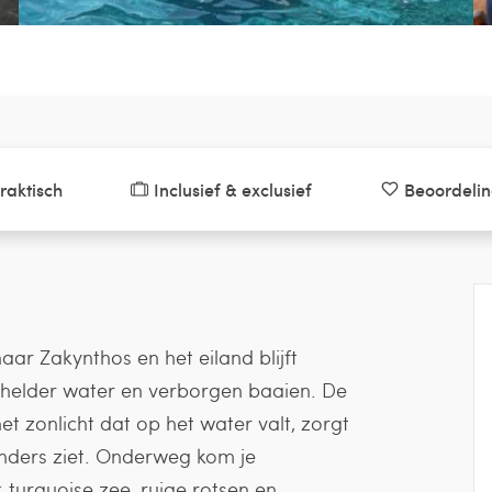
raktisch
Inclusief & exclusief
Beoordeli
ar Zakynthos en het eiland blijft
alhelder water en verborgen baaien. De
 zonlicht dat op het water valt, zorgt
anders ziet. Onderweg kom je
: turquoise zee, ruige rotsen en