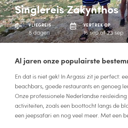
Singlereis Zakynthos
VLIEGREIS
VERTREK OP
8 dagen
16 sep of 23 sep
Al jaren onze populairste beste
En dat is niet gek! In Argassi zit je perfect: e
beachbars, goede restaurants en genoeg leu
Onze professionele Nederlandse reisleiding 
activiteiten, zoals een boottocht langs de b
een jeepsafari en nog veel meer. Met een be