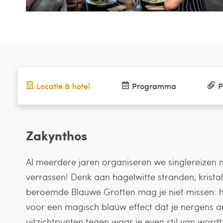
Locatie & hotel
Programma
P
Zakynthos
Al meerdere jaren organiseren we singlereizen na
verrassen! Denk aan hagelwitte stranden, krist
beroemde Blauwe Grotten mag je niet missen: het
voor een magisch blauw effect dat je nergens 
uitzichtpunten tegen waar je even stil van wordt