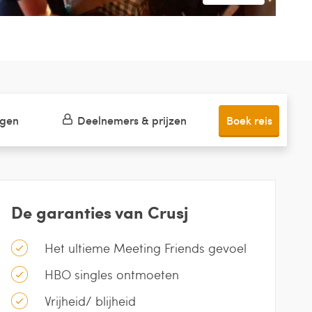
ngen
Deelnemers & prijzen
Boek reis
De garanties van Crusj
Het ultieme Meeting Friends gevoel
HBO singles ontmoeten
Vrijheid/ blijheid