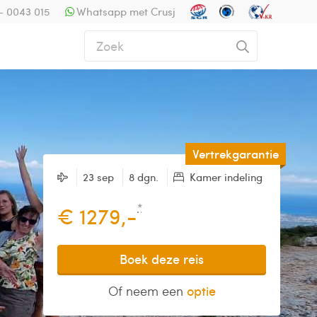
- 0043 015
Whatsapp met Crusj
Vertrekgarantie
23 sep
8 dgn.
Kamer indeling
*
€ 1279,-
Boek deze reis
Of neem een
optie