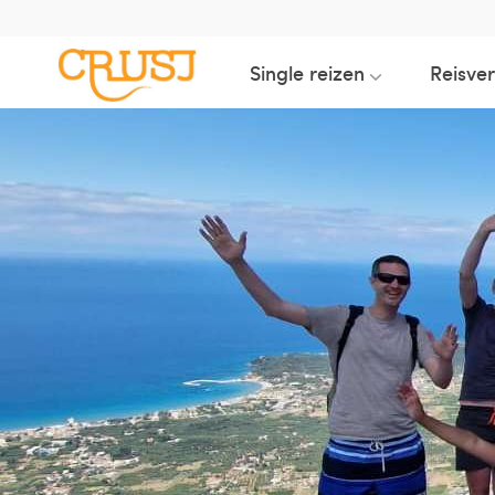
Single reizen
Reisve