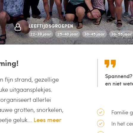
LEEFTIJDSGROEPEN
22-39 jaar
25-40 jaar
30-45 jaar
30-55 jaar
mming!
Spannend? 
en fijn strand, gezellige
en niet wet
ke uitgaansplekjes.
organiseert allerlei
lauwe grotten, snorkelen,
Familie 
etje geluk...
Lees meer
In het c