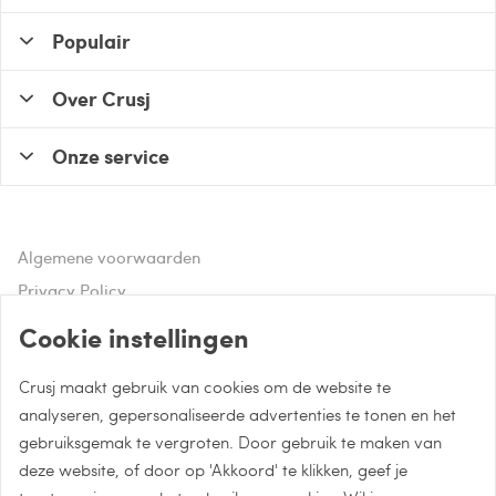
Populair
Over Crusj
Onze service
Algemene voorwaarden
Privacy Policy
Disclaimer
Cookie instellingen
Crusj maakt gebruik van cookies om de website te
Hulp of advies nodig?
analyseren, gepersonaliseerde advertenties te tonen en het
gebruiksgemak te vergroten. Door gebruik te maken van
Bel naar 085 - 0043 015
deze website, of door op 'Akkoord' te klikken, geef je