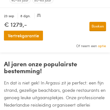
40-55 jaar
50-65 jaar
23 sep
8 dgn.
€ 1279,-
Boeken
Vertrekgarantie
Of neem een
optie
Al jaren onze populairste
bestemming!
En dat is niet gek! In Argassi zit je perfect: een fijn
strand, gezellige beachbars, goede restaurants en
genoeg leuke uitgaansplekjes. Onze professionele
Nederlandse reisleiding organiseert allerlei