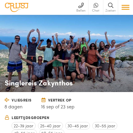
Bellen
Chat
Zoeken
Singlereis Zakynthos
VLIEGREIS
VERTREK OP
8 dagen
16 sep of 23 sep
LEEFTIJDSGROEPEN
22-39 jaar
25-40 jaar
30-45 jaar
30-55 jaar