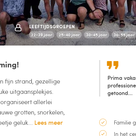
LEEFTIJDSGROEPEN
22-39 jaar
25-40 jaar
30-45 jaar
30-55 jaar
mming!
Prima vaka
en fijn strand, gezellige
professione
ke uitgaansplekjes.
getoond...
organiseert allerlei
lauwe grotten, snorkelen,
etje geluk...
Lees meer
Familie 
In het c