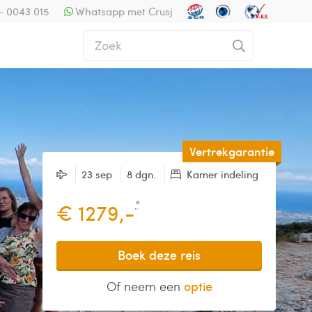
- 0043 015
Whatsapp met Crusj
Vertrekgarantie
23 sep
8 dgn.
Kamer indeling
*
€ 1279,-
Boek deze reis
Of neem een
optie