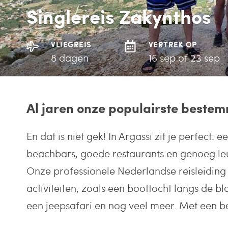
Singlereis Zakynthos
VLIEGREIS
VERTREK OP
8 dagen
16 sep of 23 sep
Al jaren onze populairste beste
En dat is niet gek! In Argassi zit je perfect: e
beachbars, goede restaurants en genoeg leu
Onze professionele Nederlandse reisleiding 
activiteiten, zoals een boottocht langs de b
een jeepsafari en nog veel meer. Met een be