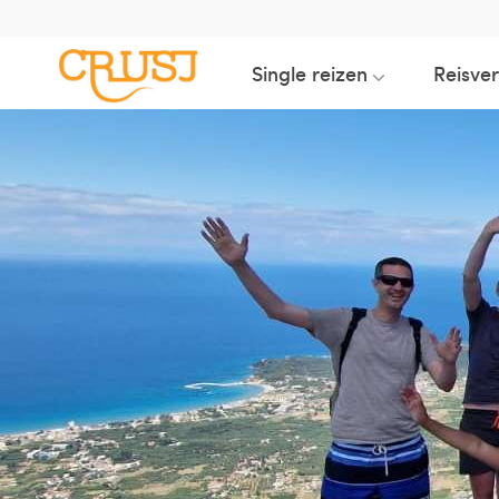
Single reizen
Reisve