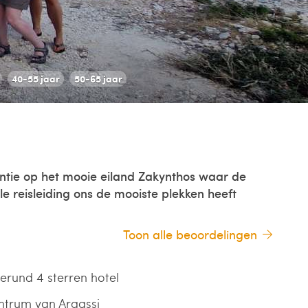
40-55 jaar
50-65 jaar
ntie op het mooie eiland Zakynthos waar de
le reisleiding ons de mooiste plekken heeft
Toon alle beoordelingen
gerund 4 sterren hotel
entrum van Argassi