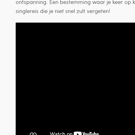
ontspanning. Een bestemming waar je keer op k
singlereis die je niet snel zult vergeten!