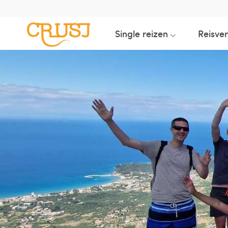
Single reizen
Reisve