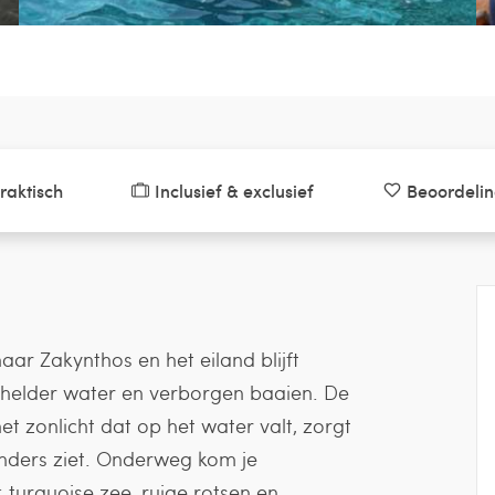
raktisch
Inclusief & exclusief
Beoordeli
ar Zakynthos en het eiland blijft
alhelder water en verborgen baaien. De
 zonlicht dat op het water valt, zorgt
anders ziet. Onderweg kom je
: turquoise zee, ruige rotsen en