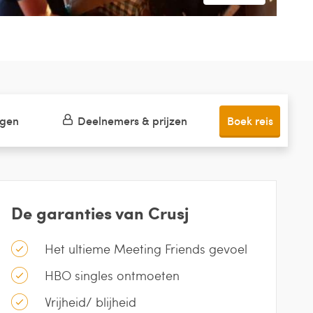
ngen
Deelnemers & prijzen
Boek reis
De garanties van Crusj
Het ultieme Meeting Friends gevoel
HBO singles ontmoeten
Vrijheid/ blijheid