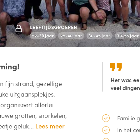
LEEFTIJDSGROEPEN
22-39 jaar
25-40 jaar
30-45 jaar
30-55 jaar
mming!
Het was ee
en fijn strand, gezellige
veel dinge
ke uitgaansplekjes.
organiseert allerlei
lauwe grotten, snorkelen,
Familie 
etje geluk...
Lees meer
In het c