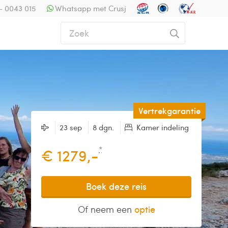
- 0043 015
Whatsapp met Crusj
Vertrekgarantie
23 sep
8 dgn.
Kamer indeling
*
€ 1279,-
Boek deze reis
Of neem een
optie