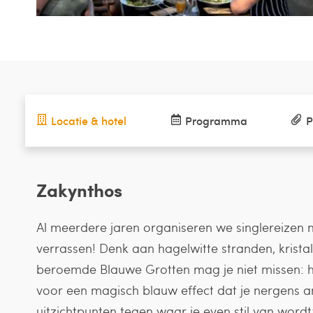
Locatie & hotel
Programma
P
Zakynthos
Al meerdere jaren organiseren we singlereizen na
verrassen! Denk aan hagelwitte stranden, krist
beroemde Blauwe Grotten mag je niet missen: het
voor een magisch blauw effect dat je nergens 
uitzichtpunten tegen waar je even stil van wordt