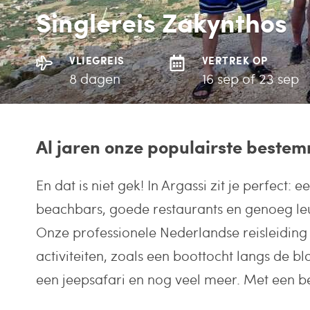
Singlereis Zakynthos
VLIEGREIS
VERTREK OP
8 dagen
16 sep of 23 sep
Al jaren onze populairste beste
En dat is niet gek! In Argassi zit je perfect: e
beachbars, goede restaurants en genoeg leu
Onze professionele Nederlandse reisleiding 
activiteiten, zoals een boottocht langs de b
een jeepsafari en nog veel meer. Met een be