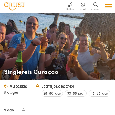
Bellen
Chat
Zoeken
Singlereis Curaçao
VLIEGREIS
LEEFTIJDSGROEPEN
9 dagen
25-50 jaar
30-55 jaar
45-65 jaar
9 dgn.