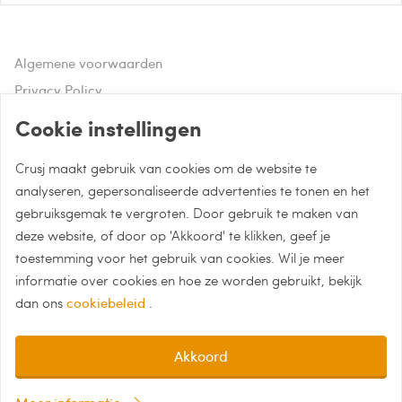
Algemene voorwaarden
Privacy Policy
Disclaimer
Cookie instellingen
Crusj maakt gebruik van cookies om de website te
Hulp of advies nodig?
analyseren, gepersonaliseerde advertenties te tonen en het
gebruiksgemak te vergroten. Door gebruik te maken van
Bel naar 085 - 0043 015
deze website, of door op 'Akkoord' te klikken, geef je
Whatsapp met Crusj
toestemming voor het gebruik van cookies. Wil je meer
informatie over cookies en hoe ze worden gebruikt, bekijk
info@crusj.com
dan ons
cookiebeleid
.
Akkoord