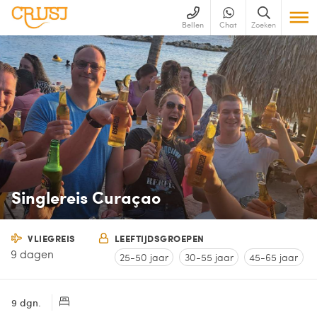
Bellen
Chat
Zoeken
Singlereis Curaçao
VLIEGREIS
LEEFTIJDSGROEPEN
9 dagen
25-50 jaar
30-55 jaar
45-65 jaar
9 dgn.