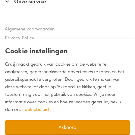
Onze service
Algemene voorwaarden
Privacy Policy
Disclaimer
Cookie instellingen
Crusj maakt gebruik van cookies om de website te
Hulp of advies nodig?
analyseren, gepersonaliseerde advertenties te tonen en het
gebruiksgemak te vergroten. Door gebruik te maken van
Bel naar 085 - 0043 015
deze website, of door op 'Akkoord' te klikken, geef je
Whatsapp met Crusj
toestemming voor het gebruik van cookies. Wil je meer
informatie over cookies en hoe ze worden gebruikt, bekijk
info@crusj.com
dan ons
cookiebeleid
.
Akkoord