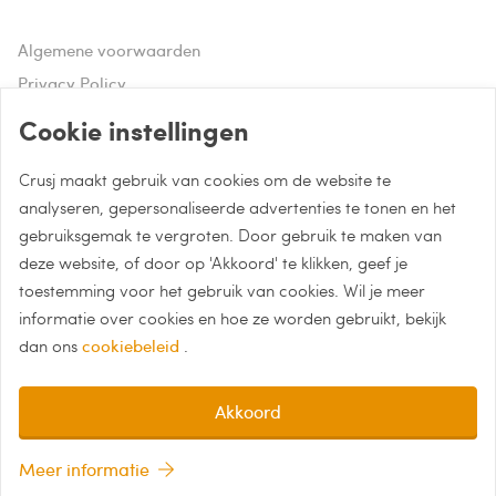
Algemene voorwaarden
Privacy Policy
Disclaimer
Cookie instellingen
Crusj maakt gebruik van cookies om de website te
Hulp of advies nodig?
analyseren, gepersonaliseerde advertenties te tonen en het
gebruiksgemak te vergroten. Door gebruik te maken van
Bel naar 085 - 0043 015
deze website, of door op 'Akkoord' te klikken, geef je
Whatsapp met Crusj
toestemming voor het gebruik van cookies. Wil je meer
informatie over cookies en hoe ze worden gebruikt, bekijk
info@crusj.com
dan ons
cookiebeleid
.
Akkoord
Meer informatie