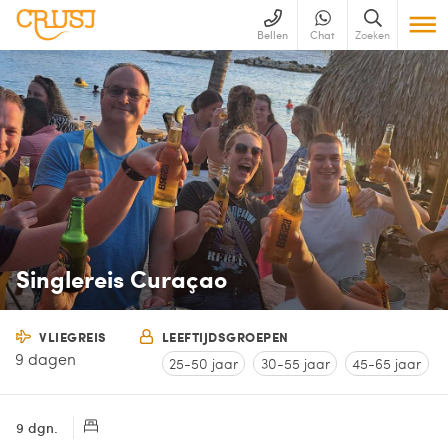
Bellen
Chat
Zoeken
Singlereis Curaçao
VLIEGREIS
LEEFTIJDSGROEPEN
9 dagen
25-50 jaar
30-55 jaar
45-65 jaar
9 dgn.